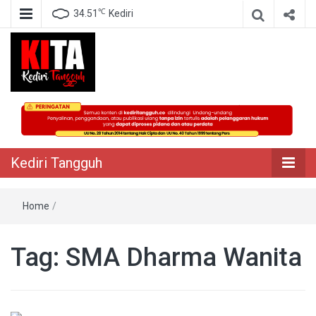
℃
34.51
Kediri
Berita Akurat Terpercaya
Kediri Tangguh
Kediri Tangguh
Home
/
Tag:
SMA Dharma Wanita