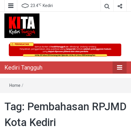
℃
23.4
Kediri
Berita Akurat Terpercaya
Kediri Tangguh
Kediri Tangguh
Home
/
Tag:
Pembahasan RPJMD
Kota Kediri