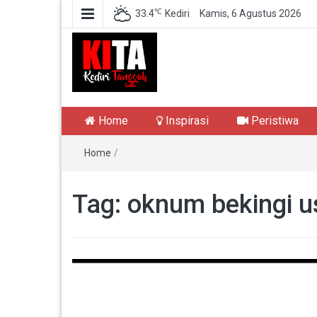
℃
33.4
Kediri
Kamis, 6 Agustus 2026
Kediri Tangguh
Berita Akurat Terpercaya
Home
Inspirasi
Peristiwa
Home
/
Tag:
oknum bekingi u