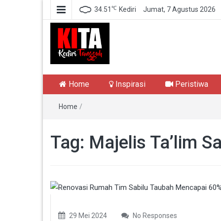
℃
34.51
Kediri
Jumat, 7 Agustus 2026
Kediri Tangguh
Berita Akurat Terpercaya
Home
Inspirasi
Peristiwa
Home
/
Tag:
Majelis Ta’lim S
29 Mei 2024
No Responses