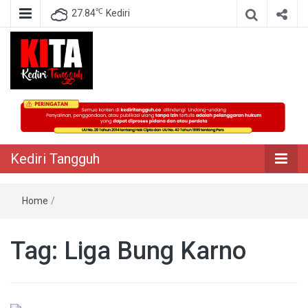
℃
27.84
Kediri
Berita Akurat Terpercaya
Kediri Tangguh
Kediri Tangguh
Home
/
Tag:
Liga Bung Karno