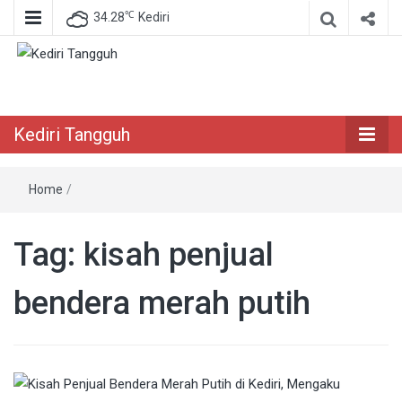
℃
34.28
Kediri
Berita Akurat Terpercaya
Kediri Tangguh
Kediri Tangguh
Home
/
Tag:
kisah penjual
bendera merah putih