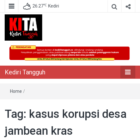
℃
26.27
Kediri
Berita Akurat Terpercaya
Kediri Tangguh
Kediri Tangguh
Home
/
Tag:
kasus korupsi desa
jambean kras