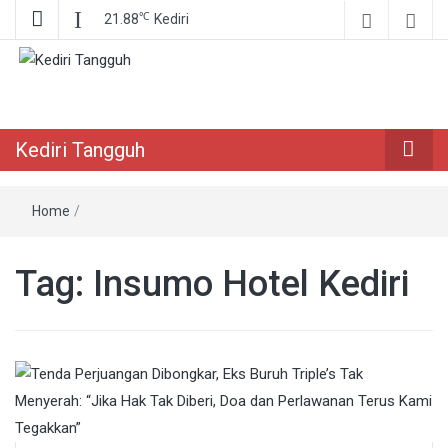
℃
21.88
Kediri
Berita Akurat Terpercaya
Kediri Tangguh
Kediri Tangguh
Home
/
Tag:
Insumo Hotel Kediri