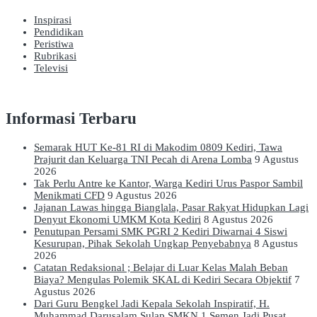
Inspirasi
Pendidikan
Peristiwa
Rubrikasi
Televisi
Informasi Terbaru
Semarak HUT Ke-81 RI di Makodim 0809 Kediri, Tawa
Prajurit dan Keluarga TNI Pecah di Arena Lomba
9 Agustus
2026
Tak Perlu Antre ke Kantor, Warga Kediri Urus Paspor Sambil
Menikmati CFD
9 Agustus 2026
Jajanan Lawas hingga Bianglala, Pasar Rakyat Hidupkan Lagi
Denyut Ekonomi UMKM Kota Kediri
8 Agustus 2026
Penutupan Persami SMK PGRI 2 Kediri Diwarnai 4 Siswi
Kesurupan, Pihak Sekolah Ungkap Penyebabnya
8 Agustus
2026
Catatan Redaksional ; Belajar di Luar Kelas Malah Beban
Biaya? Mengulas Polemik SKAL di Kediri Secara Objektif
7
Agustus 2026
Dari Guru Bengkel Jadi Kepala Sekolah Inspiratif, H.
Muhammad Darusalam Sulap SMKN 1 Semen Jadi Pusat