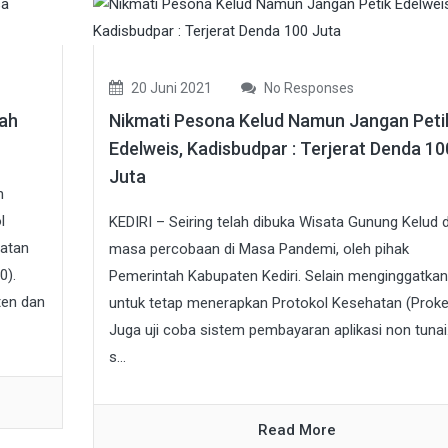
20 Juni 2021
No Responses
lah
Nikmati Pesona Kelud Namun Jangan Peti
Edelweis, Kadisbudpar : Terjerat Denda 10
Juta
n
l
KEDIRI – Seiring telah dibuka Wisata Gunung Kelud 
atan
masa percobaan di Masa Pandemi, oleh pihak
0).
Pemerintah Kabupaten Kediri. Selain menginggatkan
ten dan
untuk tetap menerapkan Protokol Kesehatan (Proke
Juga uji coba sistem pembayaran aplikasi non tunai
s...
Read More