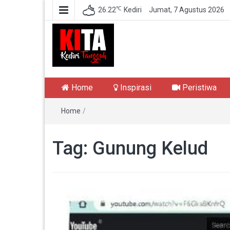
℃
26.22
Kediri
Jumat, 7 Agustus 2026
Kediri Tangguh
Berita Akurat Terpercaya
Home
Inspirasi
Peristiwa
Home
/
Tag:
Gunung Kelud