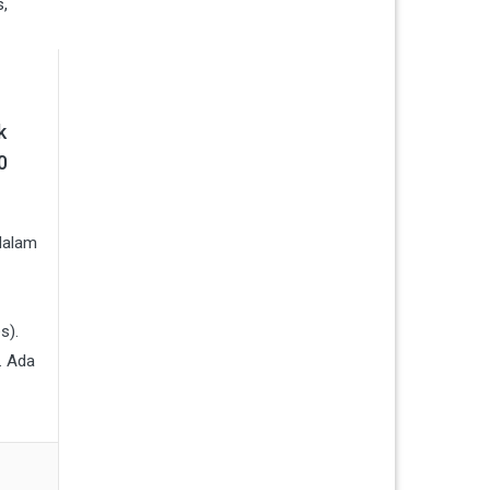
k
0
dalam
s).
. Ada