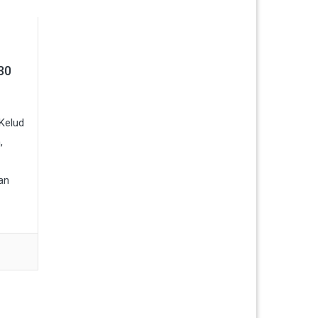
30
Kelud
,
an