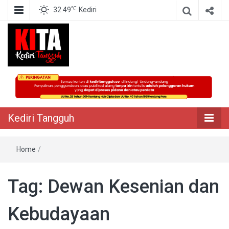
℃
32.49
Kediri
Berita Akurat Terpercaya
Kediri Tangguh
Kediri Tangguh
Home
/
Tag:
Dewan Kesenian dan
Kebudayaan