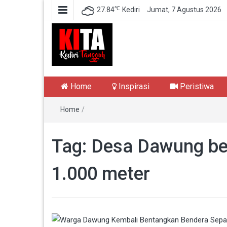
℃
27.84
Kediri
Jumat, 7 Agustus 2026
Kediri Tangguh
Berita Akurat Terpercaya
Home
Inspirasi
Peristiwa
Home
/
Tag:
Desa Dawung be
1.000 meter