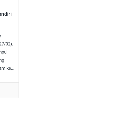
ndiri
n
27/02).
mpul
ng
m ke...