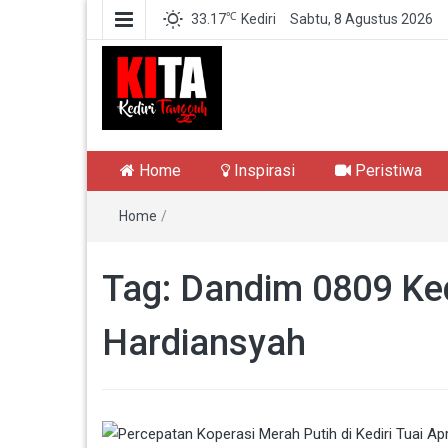
℃
33.17
Kediri
Sabtu, 8 Agustus 2026
Kediri Tangguh
Berita Akurat Terpercaya
Home
Inspirasi
Peristiwa
Home
/
Tag:
Dandim 0809 Kedi
Hardiansyah