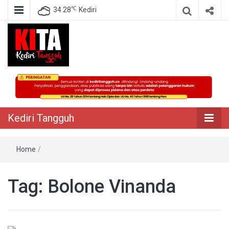
℃
34.28
Kediri
Berita Akurat Terpercaya
Kediri Tangguh
Kediri Tangguh
Home
/
Tag:
Bolone Vinanda