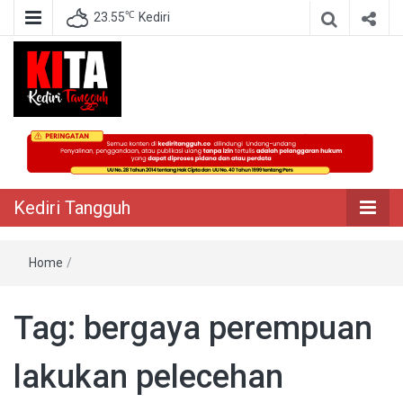
℃
23.55
Kediri
Berita Akurat Terpercaya
Kediri Tangguh
Kediri Tangguh
Home
/
Tag:
bergaya perempuan
lakukan pelecehan