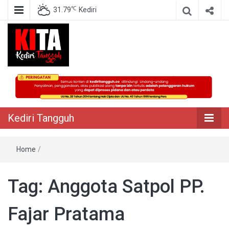
℃
31.79
Kediri
Berita Akurat Terpercaya
Kediri Tangguh
Kediri Tangguh
Home
/
Tag:
Anggota Satpol PP.
Fajar Pratama