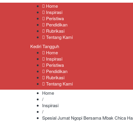
Kediri Tangguh
Berita Akurat Terpercaya
Home
Inspirasi
Peristiwa
Pendidikan
Rubrikasi
Tentang Kami
Kediri Tangguh
Home
Inspirasi
Peristiwa
Pendidikan
Rubrikasi
Tentang Kami
Home
/
Inspirasi
/
Spesial Jumat Ngopi Bersama Mbak Chica Hani