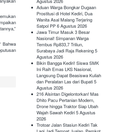
Banyakan
Agustus 2026
Aduan Warga Bongkar Dugaan
Prostitusi di Hotel Kediri, Dua
enemukan
Wanita Asal Malang Terjaring
ampaikan
Satpol PP
6 Agustus 2026
atannya,”
Jawa Timur Masuk 3 Besar
Nasional! Simpanan Warga
 “ Bahwa
Tembus Rp833,7 Triliun,
eputusan
Surabaya Jadi Raja Rekening
5
Agustus 2026
Bikin Bangga Kediri! Siswa SMK
Ini Raih Emas LKS Nasional,
Langsung Dapat Beasiswa Kuliah
dan Peralatan Las dari Bupati
5
Agustus 2026
216 Alsintan Digelontorkan! Mas
Dhito Pacu Pertanian Modern,
Drone hingga Traktor Siap Ubah
Wajah Sawah Kediri
5 Agustus
2026
Trotoar Jalan Stasiun Kediri Tak
Lagi Jadi Tempat Jualan, Pemkot