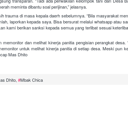
ngsung transparan. “Tadi ada perwakilan kelompok tani dari Desa 
erah meminta dibantu soal perijinan,” jelasnya.
asih trauma di masa kepala daerh sebelumnya. “Bila masyarakat m
mlah, laporkan kepada saya. Bisa bersurat melalui whatsapp atau s
akan kami berikan sanksi kepada semua yang terlibat sesuai keterlib
 memonitor dan melihat kinerja panitia pengisian perangkat desa.
emonitor untuk melihat kinerja panitia di setiap desa. Meski pun k
 ucap Mas Dhito
as Dhito
,
Mbak Chica