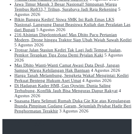
Jawa Timur Masuk 3 Besar Nasional! Simpanan Warga
Tembus Rp833,7 Triliun, Surabaya Jadi Raja Rekening
5
Agustus 2026
Bikin Bangga Kediri! Siswa SMK Ini Raih Emas LKS
Nasional, Langsung Dapat Beasiswa Kuliah dan Peralatan Las
dari Bupati
5 Agustus 2026
216 Alsintan Digelontorkan! Mas Dhito Pacu Pertanian
Modern, Drone hingga Traktor Siap Ubah Wajah Sawah Kediri
5 Agustus 2026
Trotoar Jalan Stasiun Kediri Tak Lagi Jadi Tempat Jualan,
Pemkot Terapkan Tiga Zona Demi Pejalan Kaki
5 Agustus
2026
Mas Dhito Wanti-Wanti Camat Awasi Data Desil, Jangan
Sampai Warga Kehilangan Hak Bantuan
4 Agustus 2026
Harga Tanah Melambung, Sengketa Wakaf Mengintai: Kediri
Perkuat Benteng Hukum Aset Umat
4 Agustus 2026
Di Hadapan Kader HMI, Gus Qowim: Dunia Saling
Terhubung, Konflik Jauh Bisa Menguras Dapur Rakyat
4
Agustus 2026
Suasana Haru Selimuti Rumah Duka Gie Kie atas Kepulangan
Ibunda Pimpinan Gudang Garam, Sejumlah Pejabat Hadir Beri
Penghormatan Terakhir
3 Agustus 2026
Kediri Tangguh