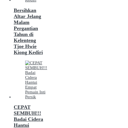
Bersihkan
Altar Jelang
Malam
Pergantian
Tahun di
Kelenteng
Tjoe Hwie
Kiong Kediri
CEPAT
SEMBUH!!!
Badai Cidera
Hantui