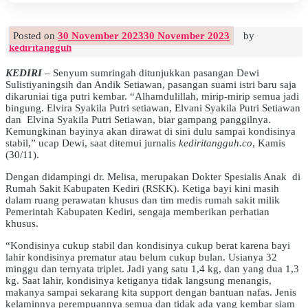
Posted on
30 November 2023
30 November 2023
by
kediritangguh
KEDIRI
– Senyum sumringah ditunjukkan pasangan Dewi
Sulistiyaningsih dan Andik Setiawan, pasangan suami istri baru saja
dikaruniai tiga putri kembar. “Alhamdulillah, mirip-mirip semua jadi
bingung. Elvira Syakila Putri setiawan, Elvani Syakila Putri Setiawan
dan Elvina Syakila Putri Setiawan, biar gampang panggilnya.
Kemungkinan bayinya akan dirawat di sini dulu sampai kondisinya
stabil,” ucap Dewi, saat ditemui jurnalis
kediritangguh.co
, Kamis
(30/11).
Dengan didampingi dr. Melisa, merupakan Dokter Spesialis Anak di
Rumah Sakit Kabupaten Kediri (RSKK). Ketiga bayi kini masih
dalam ruang perawatan khusus dan tim medis rumah sakit milik
Pemerintah Kabupaten Kediri, sengaja memberikan perhatian
khusus.
“Kondisinya cukup stabil dan kondisinya cukup berat karena bayi
lahir kondisinya prematur atau belum cukup bulan. Usianya 32
minggu dan ternyata triplet. Jadi yang satu 1,4 kg, dan yang dua 1,3
kg. Saat lahir, kondisinya ketiganya tidak langsung menangis,
makanya sampai sekarang kita support dengan bantuan nafas. Jenis
kelaminnya perempuannya semua dan tidak ada yang kembar siam