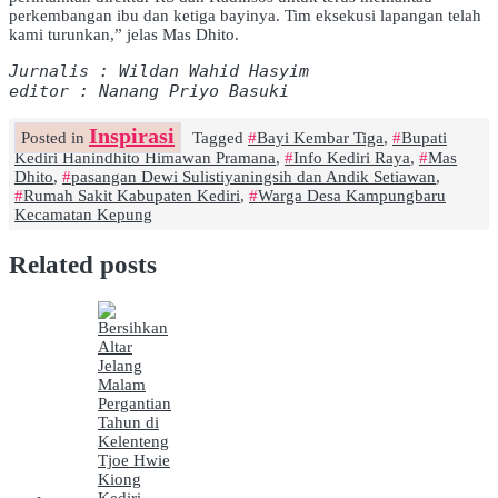
perkembangan ibu dan ketiga bayinya. Tim eksekusi lapangan telah
kami turunkan,” jelas Mas Dhito.
Jurnalis : Wildan Wahid Hasyim
editor : Nanang Priyo Basuki
Inspirasi
Posted in
Tagged
Bayi Kembar Tiga
,
Bupati
Kediri Hanindhito Himawan Pramana
,
Info Kediri Raya
,
Mas
Dhito
,
pasangan Dewi Sulistiyaningsih dan Andik Setiawan
,
Rumah Sakit Kabupaten Kediri
,
Warga Desa Kampungbaru
Kecamatan Kepung
Related posts