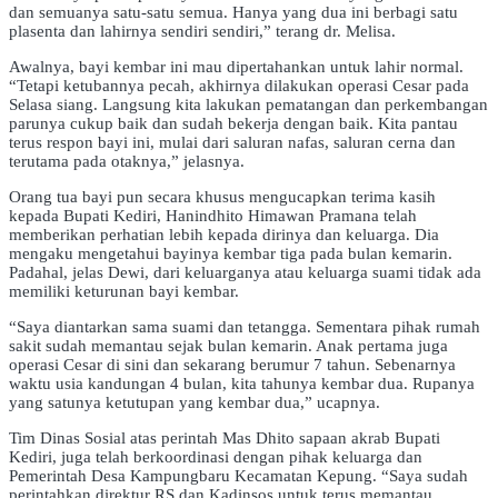
dan semuanya satu-satu semua. Hanya yang dua ini berbagi satu
plasenta dan lahirnya sendiri sendiri,” terang dr. Melisa.
Awalnya, bayi kembar ini mau dipertahankan untuk lahir normal.
“Tetapi ketubannya pecah, akhirnya dilakukan operasi Cesar pada
Selasa siang. Langsung kita lakukan pematangan dan perkembangan
parunya cukup baik dan sudah bekerja dengan baik. Kita pantau
terus respon bayi ini, mulai dari saluran nafas, saluran cerna dan
terutama pada otaknya,” jelasnya.
Orang tua bayi pun secara khusus mengucapkan terima kasih
kepada Bupati Kediri, Hanindhito Himawan Pramana telah
memberikan perhatian lebih kepada dirinya dan keluarga. Dia
mengaku mengetahui bayinya kembar tiga pada bulan kemarin.
Padahal, jelas Dewi, dari keluarganya atau keluarga suami tidak ada
memiliki keturunan bayi kembar.
“Saya diantarkan sama suami dan tetangga. Sementara pihak rumah
sakit sudah memantau sejak bulan kemarin. Anak pertama juga
operasi Cesar di sini dan sekarang berumur 7 tahun. Sebenarnya
waktu usia kandungan 4 bulan, kita tahunya kembar dua. Rupanya
yang satunya ketutupan yang kembar dua,” ucapnya.
Tim Dinas Sosial atas perintah Mas Dhito sapaan akrab Bupati
Kediri, juga telah berkoordinasi dengan pihak keluarga dan
Pemerintah Desa Kampungbaru Kecamatan Kepung. “Saya sudah
perintahkan direktur RS dan Kadinsos untuk terus memantau