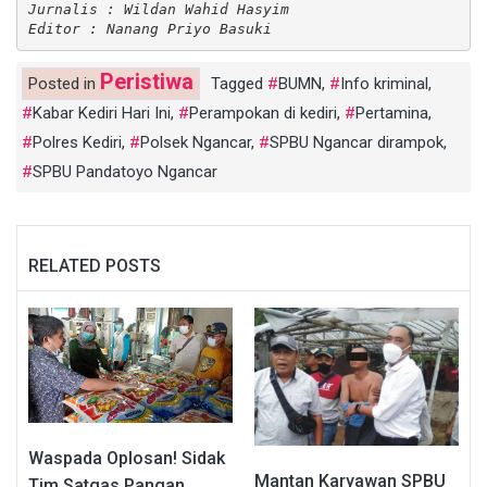
Jurnalis : Wildan Wahid Hasyim
Editor : Nanang Priyo Basuki
Peristiwa
Posted in
Tagged
BUMN
,
Info kriminal
,
Kabar Kediri Hari Ini
,
Perampokan di kediri
,
Pertamina
,
Polres Kediri
,
Polsek Ngancar
,
SPBU Ngancar dirampok
,
SPBU Pandatoyo Ngancar
RELATED POSTS
Waspada Oplosan! Sidak
Mantan Karyawan SPBU
Tim Satgas Pangan