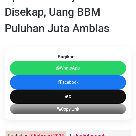
Disekap, Uang BBM
Puluhan Juta Amblas
Bagikan :
WhatsApp
Facebook
X
Copy Link
Posted on
7 Februari 2024
by
kediritangguh