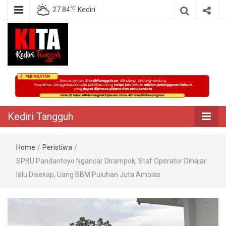
℃
27.84
Kediri
Berita Akurat Terpercaya
Kediri Tangguh
Kediri Tangguh
Home
/
Peristiwa
/
SPBU Pandantoyo Ngancar Dirampok, Staf Operator Dihajar
lalu Disekap, Uang BBM Puluhan Juta Amblas