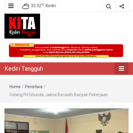
℃
32.32
Kediri
Berita Akurat Terpercaya
Kediri Tangguh
Kediri Tangguh
Home
/
Peristiwa
/
Sidang FH Ditunda, Jaksa Berdalih Banyak Pekerjaan