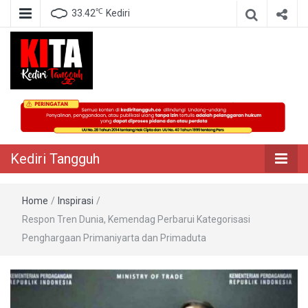
℃
33.42
Kediri
Berita Akurat Terpercaya
Kediri Tangguh
Kediri Tangguh
Home
/
Inspirasi
/
Respon Tren Dunia, Kemendag Perbarui Kategorisasi
Penghargaan Primaniyarta dan Primaduta