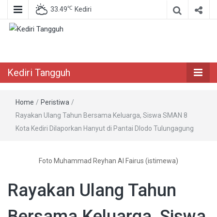
℃
33.49
Kediri
Berita Akurat Terpercaya
Kediri Tangguh
Kediri Tangguh
Home
/
Peristiwa
/
Rayakan Ulang Tahun Bersama Keluarga, Siswa SMAN 8
Kota Kediri Dilaporkan Hanyut di Pantai Dlodo Tulungagung
Foto Muhammad Reyhan Al Fairus (istimewa)
Rayakan Ulang Tahun
Bersama Keluarga, Siswa