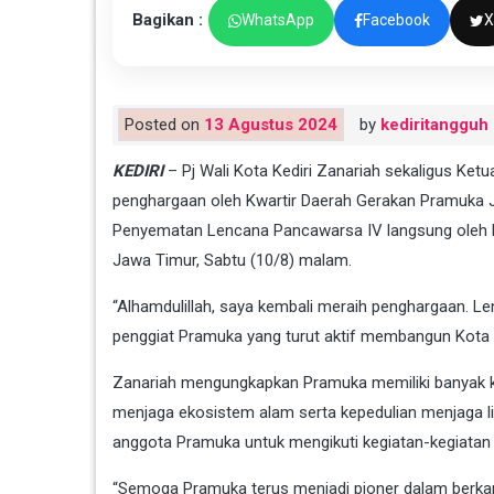
Bagikan :
WhatsApp
Facebook
X
Posted on
13 Agustus 2024
by
kediritangguh
KEDIRI
– Pj Wali Kota Kediri Zanariah sekaligus Ket
penghargaan oleh Kwartir Daerah Gerakan Pramuka 
Penyematan Lencana Pancawarsa IV langsung oleh K
Jawa Timur, Sabtu (10/8) malam.
“Alhamdulillah, saya kembali meraih penghargaan. L
penggiat Pramuka yang turut aktif membangun Kota Ke
Zanariah mengungkapkan Pramuka memiliki banyak kon
menjaga ekosistem alam serta kepedulian menjaga li
anggota Pramuka untuk mengikuti kegiatan-kegiatan 
“Semoga Pramuka terus menjadi pioner dalam berkary