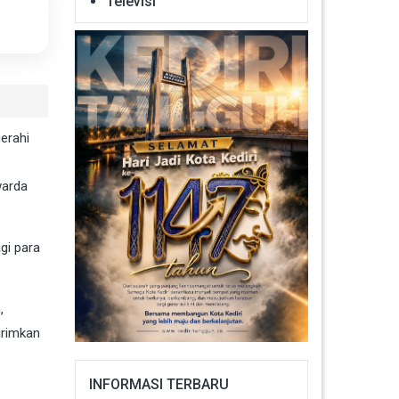
Televisi
erahi
warda
gi para
,
irimkan
INFORMASI TERBARU