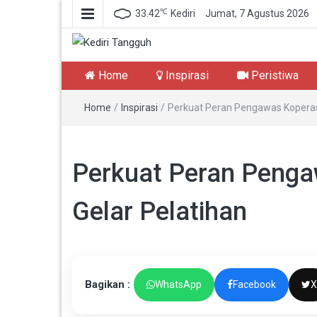
℃
33.42
Kediri
Jumat, 7 Agustus 2026
Kediri Tangguh
Berita Akurat Terpercaya
Home
Inspirasi
Peristiwa
Home
/
Inspirasi
/
Perkuat Peran Pengawas Koperasi
Perkuat Peran Penga
Gelar Pelatihan
Bagikan :
WhatsApp
Facebook
X