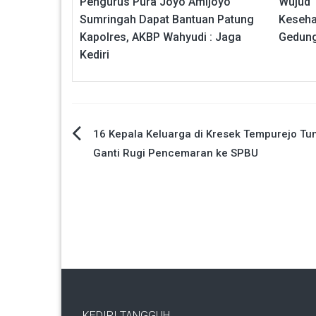
Pengurus Pura Joyo Amijoyo
Wujud 
Sumringah Dapat Bantuan Patung
Keseha
Kapolres, AKBP Wahyudi : Jaga
Gedung
Kediri
Navigasi
16 Kepala Keluarga di Kresek Tempurejo Tun
Ganti Rugi Pencemaran ke SPBU
pos
KEDIRI TANGGUH