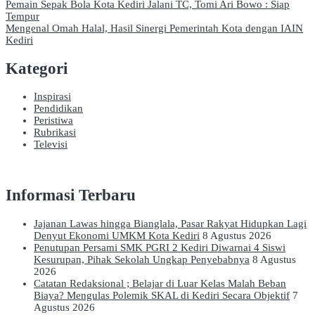
Navigasi
Pemain Sepak Bola Kota Kediri Jalani TC, Tomi Ari Bowo : Siap
Tempur
pos
Mengenal Omah Halal, Hasil Sinergi Pemerintah Kota dengan IAIN
Kediri
Kategori
Inspirasi
Pendidikan
Peristiwa
Rubrikasi
Televisi
Informasi Terbaru
Jajanan Lawas hingga Bianglala, Pasar Rakyat Hidupkan Lagi
Denyut Ekonomi UMKM Kota Kediri
8 Agustus 2026
Penutupan Persami SMK PGRI 2 Kediri Diwarnai 4 Siswi
Kesurupan, Pihak Sekolah Ungkap Penyebabnya
8 Agustus
2026
Catatan Redaksional ; Belajar di Luar Kelas Malah Beban
Biaya? Mengulas Polemik SKAL di Kediri Secara Objektif
7
Agustus 2026