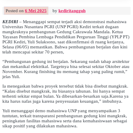
Posted on
6 Mei 2025
by
kediritangguh
KEDIRI
– Menanggapi sempat terjadi aksi demonstrasi mahasiswa
Universitas Nusantara PGRI (UNP PGRI) Kediri terkait dugaan
mangkraknya pembangunan Gedung Cakrawala Mandala. Ketua
Yayasan Pembina Lembaga Pendidikan Perguruan Tinggi (YPLP PT)
PGRI Kediri, Yuli Sulaksono, saat dikonfirmasi di ruang kerjanya,
Selasa (06/05) memastikan. Bahwa pembangunan berjalan dan kini
telah mencapai sekitar 70 persen,
“Pembangunan gedung ini berjalan. Sekarang sudah tahap arsitektur
dan mekanikal elektrikal. Targetnya bisa selesai sekitar Oktober atau
November. Kurang finishing itu memang tahap yang paling rumit,”
jelas Yuli.
Ia menegaskan bahwa proyek tersebut tidak bisa disebut mangkrak.
“Kalau disebut mangkrak, itu biasanya tahunan. Ini hanya sempat
terhenti sekitar empat bulan. Ya dibesarkan-besarkan saja.Karena ya
kita harus nafas juga karena penyesuaian keuangan,” imbuhnya.
Yuli menanggapi demo mahasiswa UNP yang menyampaikan 3
tuntutan, terkait transparansi pembangunan gedung kini mangkrak,
peningkatan fasilitas mahasiswa serta dana kemahasiswaan sebagai
sikap positif yang dilakukan mahasiswa.