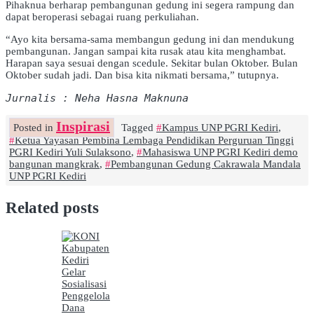
Pihaknua berharap pembangunan gedung ini segera rampung dan
dapat beroperasi sebagai ruang perkuliahan.
“Ayo kita bersama-sama membangun gedung ini dan mendukung
pembangunan. Jangan sampai kita rusak atau kita menghambat.
Harapan saya sesuai dengan scedule. Sekitar bulan Oktober. Bulan
Oktober sudah jadi. Dan bisa kita nikmati bersama,” tutupnya.
Jurnalis : Neha Hasna Maknuna
Inspirasi
Posted in
Tagged
Kampus UNP PGRI Kediri
,
Ketua Yayasan Pembina Lembaga Pendidikan Perguruan Tinggi
PGRI Kediri Yuli Sulaksono
,
Mahasiswa UNP PGRI Kediri demo
bangunan mangkrak
,
Pembangunan Gedung Cakrawala Mandala
UNP PGRI Kediri
Related posts