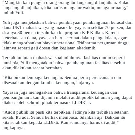
“Mungkin kan pengen orang-orang itu langsung dilanjutkan. Kalau
langsung dilanjutkan, kita harus mengatur waktu, mengatur uang,”
imbuh Yuli.
Yuli juga menjelaskan bahwa pembiayaan pembangunan berasal dari
dana UKT mahasiswa yang masuk ke yayasan sekitar 70 persen, dan
sisanya 30 persen tersalurkan ke program KIP Kuliah. Karena
keterbatasan dana, yayasan harus cermat dalam pengelolaan, agar
tidak mengorbankan biaya operasional Tridharma perguruan tinggi
lainnya seperti gaji dosen dan kegiatan akademik.
Terkait tuntutan mahasiswa soal minimnya fasilitas umum seperti
mushola, Yuli mengatakan bahwa pembangunan fasilitas tersebut
akan dilakukan secara bertahap.
“Kita bukan lembaga keuangan. Semua perlu perencanaan dan
disesuaikan dengan kondisi keuangan,” ujarnya.
Yayasan juga menegaskan bahwa transparansi keuangan dan
pembangunan akan dijamin melalui audit publik tahunan yang dapat
diakses oleh seluruh pihak termasuk LLDIKTI.
“Audit publik itu pasti kita terbitkan. Jadinya kita terbitkan setahun
sekali. Itu ada. Semua berhak membaca. Silahkan aja. Bahkan itu
kita serahkan kepada LLDikti. Kan semuanya harus di audit,”
ungkapnya.