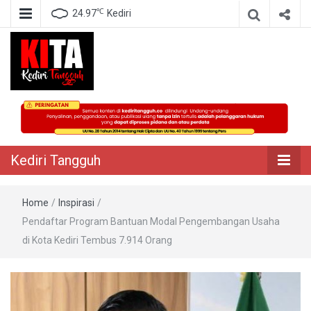
℃
24.97
Kediri
Berita Akurat Terpercaya
Kediri Tangguh
Kediri Tangguh
Home
/
Inspirasi
/
Pendaftar Program Bantuan Modal Pengembangan Usaha
di Kota Kediri Tembus 7.914 Orang