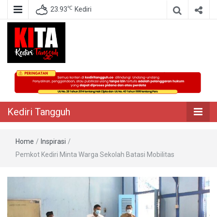
℃
23.93
Kediri
Berita Akurat Terpercaya
Kediri Tangguh
Kediri Tangguh
Home
/
Inspirasi
/
Pemkot Kediri Minta Warga Sekolah Batasi Mobilitas