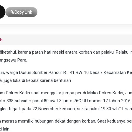
Copy Link
uh
etahui, karena patah hati meski antara korban dan pelaku. Pelaku in
angsewu Pare.
hun, warga Dusun Sumber Pancur RT. 41 RW. 10 Desa / Kecamatan K
a, juga luka di kepala karena benturan
m Polres Kediri saat menggelar jumpa per di Mako Polres Kediri, Ju
unto 338 subsider pasal 80 ayat 3 junto 76C UU nomor 17 tahun 2016
les terjadi pada 22 November kemarin, sekira pukul 19.30 wib,” tera
a merasa memiliki hubungan dekat dengan korban. Saat keduanya be
 lain.