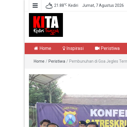
℃
21.88
Kediri
Jumat, 7 Agustus 2026
Kediri Tangguh
Berita Akurat Terpercaya
Home
Inspirasi
Peristiwa
Home
/
Peristiwa
/
Pembunuhan di Goa Jegles Terny