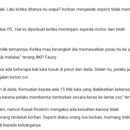
aki. Lalu ketika ditanya itu siapa? korban menjawab seperti tidak memi
ai IYL. Hal ini diperkuat ketika meminjam sepeda motor dan telah
milik temannya. Ketika mau berangkat dia memasukkan pisau itu ke j
tuk melukai,” terang AKP Fauzy
ada beberapa kali luka tusuk di perut dan dada. Selain itu, pelaku j
alan beton cor
n di dada. Kemudian kepala ada 15 titik luka yang diakibatkan kekera
la karena pelaku membentur benturkan secara keras ke lantai cor,” te
jam, namun Kasat Reskrim mengakui ada kesulitan karena tidak
ang terdekat korban. Seperti diakui orang tua korban, memang Indri
di kepada keluarganya.