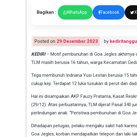
Bagikan :
WhatsApp
Facebook
X
Posted on
29 Desember 2023
by
kediritangg
KEDIRI
– Motif pembunuhan di Goa Jegles akhirnya dik
TLM masih berusia 16 tahun, warga Kecamatan Ged
Tega membunuh Indriana Yusi Lestari berusia 15 ta
cukup keji. Terdapat 12 luka tusukan di perut dan dad
Hal ini disampaikan AKP Fauzy Pratama, Kasat Reskri
(29/12). Atas perbuatannya, TLM dijerat Pasal 340 j
perlindungan anak. “Peristiwa pembunuhan di Goa Jeg
Dihadapan petugas, pelaku mengaku sakit hati karen
Goa Jegles, korban mendapatkan telepon dari laki-laki