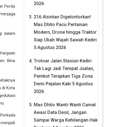
2026
an Perda
 menjaga
216 Alsintan Digelontorkan!
Mas Dhito Pacu Pertanian
Modern, Drone hingga Traktor
agi dalam
Siap Ubah Wajah Sawah Kediri
5 Agustus 2026
ghargaan
Trotoar Jalan Stasiun Kediri
jen Bina
Tak Lagi Jadi Tempat Jualan,
Pemkot Terapkan Tiga Zona
pihaknya
Demi Pejalan Kaki
5 Agustus
 di Kota
2026
gedukasi
no.
Mas Dhito Wanti-Wanti Camat
Awasi Data Desil, Jangan
 Perkada
Sampai Warga Kehilangan Hak
a menjadi