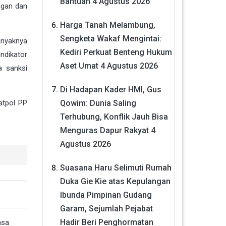
Bantuan
4 Agustus 2026
ngan dan
Harga Tanah Melambung,
Sengketa Wakaf Mengintai:
anyaknya
Kediri Perkuat Benteng Hukum
ndikator
Aset Umat
4 Agustus 2026
a sanksi
Di Hadapan Kader HMI, Gus
Qowim: Dunia Saling
atpol PP
Terhubung, Konflik Jauh Bisa
Menguras Dapur Rakyat
4
Agustus 2026
Suasana Haru Selimuti Rumah
Duka Gie Kie atas Kepulangan
Ibunda Pimpinan Gudang
Garam, Sejumlah Pejabat
Hadir Beri Penghormatan