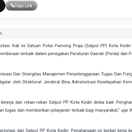
Copy Link
h
tasi. Kali ini Satuan Polisi Pamong Praja (Satpol PP) Kota Kediri 
pembinaan terbaik dalam penegakan Peraturan Daerah (Perda) dan P
ronisasi Dan Sinergitas Manajemen Penyelenggaraan Tugas Dan Fungs
gelar oleh Direktorat Jenderal Bina Administrasi Kewilayahan Kem
kinerja dari rekan-rekan Satpol PP Kota Kediri dinilai baik. Pengha
an tugas dan memberikan pelayanan terbaik bagi masyarakat,” ujar W
estasi dari Satpol PP Kota Kediri. Penghargaan ini berkat kerja ke