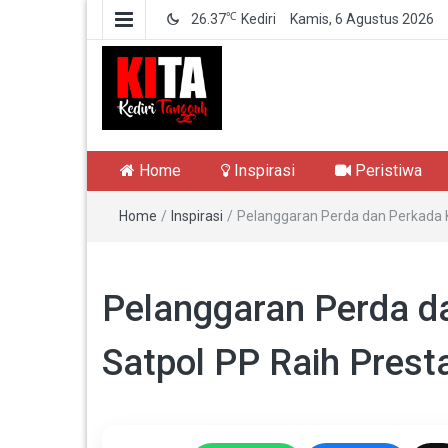
℃
26.37
Kediri
Kamis, 6 Agustus 2026
Kediri Tangguh
Berita Akurat Terpercaya
Home
Inspirasi
Peristiwa
Home
/
Inspirasi
/
Pelanggaran Perda dan Perkada Ko
Pelanggaran Perda da
Satpol PP Raih Prest