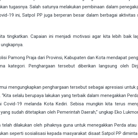
lankan tugasnya. Salah satunya melakukan pembinaan dalam penegak
id-19 ini, Satpol PP juga berperan besar dalam berbagai aktivitas
kita tingkatkan. Capaian ini menjadi motivasi agar kita lebih baik l
 ungkapnya.
olisi Pamong Praja dari Provinsi, Kabupaten dan Kota mendapat pen
ma kategori. Penghargaan tersebut diberikan langsung oleh Dir
temui mengungkapkan penghargaan tersebut sebagai apresiasi untuk 
 “Kita selalu berupaya lakukan yang terbaik dalam menegakkan Perda
i Covid-19 melanda Kota Kediri. Sebisa mungkin kita terus men
 yang sudah ditetapkan oleh Pemerintah Daerah,” ungkap Eko Lukmo
telah dilakukan oleh pihaknya guna untuk menegakkan Perda atau
kukan seperti sosialisasi kepada masyarakat disaat Satpol PP dimint