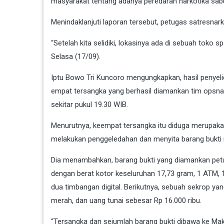
masyarakat tentang adanya peredaran narkotika sab
Menindaklanjuti laporan tersebut, petugas satresnar
“Setelah kita selidiki, lokasinya ada di sebuah toko
Selasa (17/09).
Iptu Bowo Tri Kuncoro mengungkapkan, hasil penyelidi
empat tersangka yang berhasil diamankan tim opsnal
sekitar pukul 19.30 WIB.
Menurutnya, keempat tersangka itu diduga merupakan
melakukan penggeledahan dan menyita barang bukti m
Dia menambahkan, barang bukti yang diamankan petugas
dengan berat kotor keseluruhan 17,73 gram, 1 ATM, 
dua timbangan digital. Berikutnya, sebuah sekrop ya
merah, dan uang tunai sebesar Rp 16.000 ribu.
“Tersangka dan sejumlah barang bukti dibawa ke Mako 