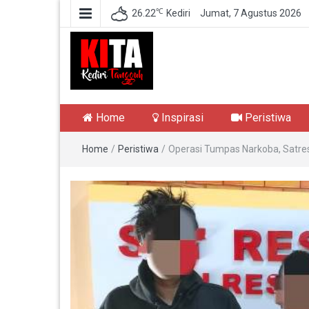
℃
26.22
Kediri
Jumat, 7 Agustus 2026
Kediri Tangguh
Berita Akurat Terpercaya
Home
Inspirasi
Peristiwa
Home
/
Peristiwa
/
Operasi Tumpas Narkoba, Satre