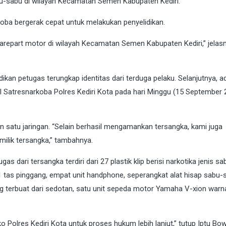
u-sabu di wilayah Kecamatan Semen Kabupaten Kediri.
koba bergerak cepat untuk melakukan penyelidikan.
 sparepart motor di wilayah Kecamatan Semen Kabupaten Kediri,” jelas
kan petugas terungkap identitas dari terduga pelaku. Selanjutnya, a
 Satresnarkoba Polres Kediri Kota pada hari Minggu (15 September 
 satu jaringan. “Selain berhasil mengamankan tersangka, kami juga
ilik tersangka,” tambahnya.
 dari tersangka terdiri dari 27 plastik klip berisi narkotika jenis s
1 tas pinggang, empat unit handphone, seperangkat alat hisap sabu-
ng terbuat dari sedotan, satu unit sepeda motor Yamaha V-xion warn
Polres Kediri Kota untuk proses hukum lebih lanjut,” tutup Iptu Bow