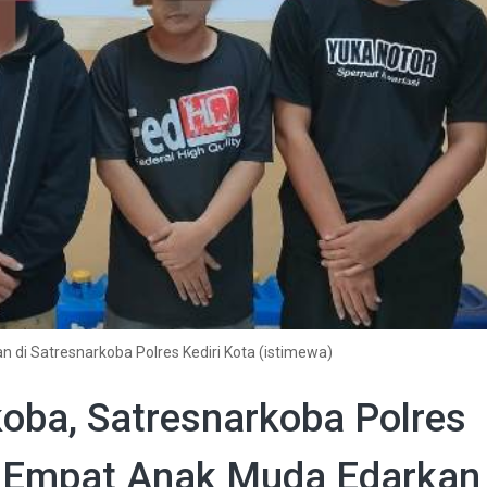
 di Satresnarkoba Polres Kediri Kota (istimewa)
oba, Satresnarkoba Polres
n Empat Anak Muda Edarkan