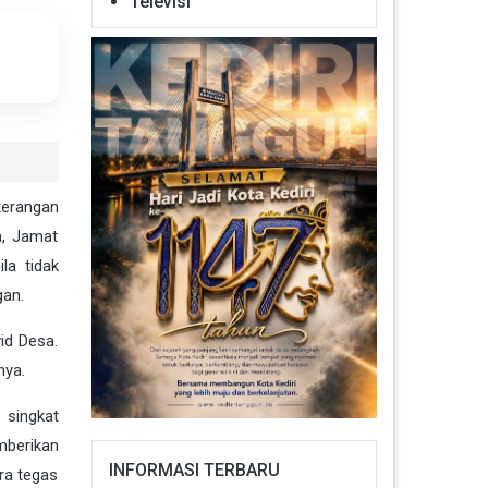
Televisi
terangan
a, Jamat
la tidak
gan.
id Desa.
nya.
 singkat
mberikan
INFORMASI TERBARU
ra tegas