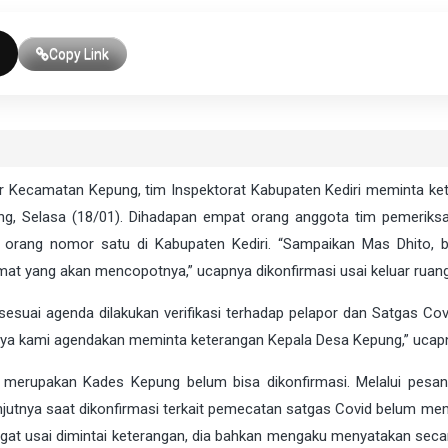
Copy Link
r Kecamatan Kepung, tim Inspektorat Kabupaten Kediri meminta ke
g, Selasa (18/01). Dihadapan empat orang anggota tim pemeriks
orang nomor satu di Kabupaten Kediri. “Sampaikan Mas Dhito, bi
t yang akan mencopotnya,” ucapnya dikonfirmasi usai keluar ruan
sesuai agenda dilakukan verifikasi terhadap pelapor dan Satgas Cov
tnya kami agendakan meminta keterangan Kepala Desa Kepung,” ucap
rif merupakan Kades Kepung belum bisa dikonfirmasi. Melalui pesan
anjutnya saat dikonfirmasi terkait pemecatan satgas Covid belum me
at usai dimintai keterangan, dia bahkan mengaku menyatakan seca