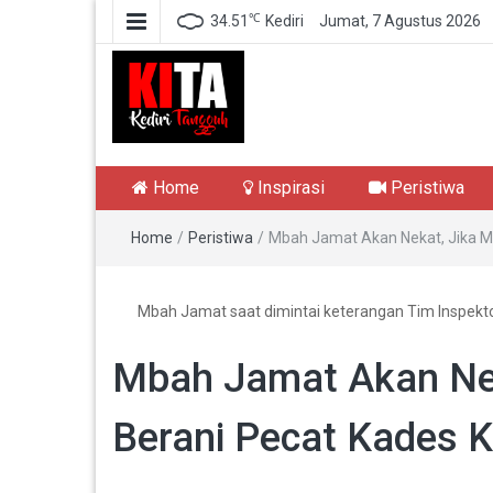
℃
34.51
Kediri
Jumat, 7 Agustus 2026
Kediri Tangguh
Berita Akurat Terpercaya
Home
Inspirasi
Peristiwa
Home
/
Peristiwa
/
Mbah Jamat Akan Nekat, Jika M
Mbah Jamat saat dimintai keterangan Tim Inspektor
Mbah Jamat Akan Nek
Berani Pecat Kades 