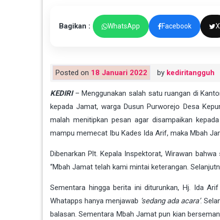
Bagikan :
WhatsApp
Facebook
X
Posted on
18 Januari 2022
by
kediritangguh
KEDIRI
– Menggunakan salah satu ruangan di Kanto
kepada Jamat, warga Dusun Purworejo Desa Kepun
malah menitipkan pesan agar disampaikan kepada 
mampu memecat Ibu Kades Ida Arif, maka Mbah Jama
Dibenarkan Plt. Kepala Inspektorat, Wirawan bahwa 
“Mbah Jamat telah kami mintai keterangan. Selanju
Sementara hingga berita ini diturunkan, Hj. Ida A
Whatapps hanya menjawab
‘sedang ada acara’
. Sel
balasan. Sementara Mbah Jamat pun kian bersemang