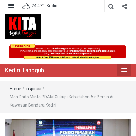
℃
24.47
Kediri
Berita Akurat Terpercaya
Kediri Tangguh
Kediri Tangguh
Home
/
Inspirasi
/
Mas Dhito Minta PDAM Cukupi Kebutuhan Air Bersih di
Kawasan Bandara Kediri