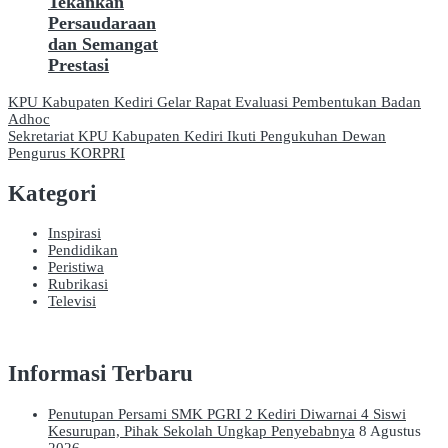
Tekankan
Persaudaraan
dan Semangat
Prestasi
Navigasi
KPU Kabupaten Kediri Gelar Rapat Evaluasi Pembentukan Badan
Adhoc
pos
Sekretariat KPU Kabupaten Kediri Ikuti Pengukuhan Dewan
Pengurus KORPRI
Kategori
Inspirasi
Pendidikan
Peristiwa
Rubrikasi
Televisi
Informasi Terbaru
Penutupan Persami SMK PGRI 2 Kediri Diwarnai 4 Siswi
Kesurupan, Pihak Sekolah Ungkap Penyebabnya
8 Agustus
2026