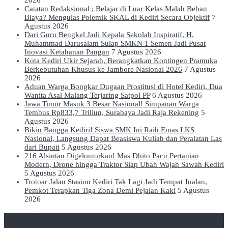
Catatan Redaksional ; Belajar di Luar Kelas Malah Beban
Biaya? Mengulas Polemik SKAL di Kediri Secara Objektif
7
Agustus 2026
Dari Guru Bengkel Jadi Kepala Sekolah Inspiratif, H.
Muhammad Darusalam Sulap SMKN 1 Semen Jadi Pusat
Inovasi Ketahanan Pangan
7 Agustus 2026
Kota Kediri Ukir Sejarah, Berangkatkan Kontingen Pramuka
Berkebutuhan Khusus ke Jambore Nasional 2026
7 Agustus
2026
Aduan Warga Bongkar Dugaan Prostitusi di Hotel Kediri, Dua
Wanita Asal Malang Terjaring Satpol PP
6 Agustus 2026
Jawa Timur Masuk 3 Besar Nasional! Simpanan Warga
Tembus Rp833,7 Triliun, Surabaya Jadi Raja Rekening
5
Agustus 2026
Bikin Bangga Kediri! Siswa SMK Ini Raih Emas LKS
Nasional, Langsung Dapat Beasiswa Kuliah dan Peralatan Las
dari Bupati
5 Agustus 2026
216 Alsintan Digelontorkan! Mas Dhito Pacu Pertanian
Modern, Drone hingga Traktor Siap Ubah Wajah Sawah Kediri
5 Agustus 2026
Trotoar Jalan Stasiun Kediri Tak Lagi Jadi Tempat Jualan,
Pemkot Terapkan Tiga Zona Demi Pejalan Kaki
5 Agustus
2026
Kediri Tangguh