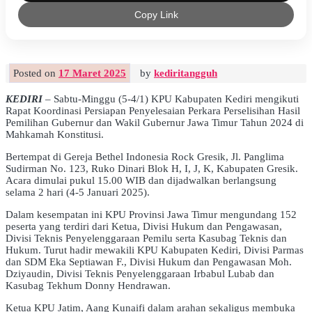
Copy Link
Posted on
17 Maret 2025
by
kediritangguh
KEDIRI
– Sabtu-Minggu (5-4/1) KPU Kabupaten Kediri mengikuti
Rapat Koordinasi Persiapan Penyelesaian Perkara Perselisihan Hasil
Pemilihan Gubernur dan Wakil Gubernur Jawa Timur Tahun 2024 di
Mahkamah Konstitusi.
Bertempat di Gereja Bethel Indonesia Rock Gresik, Jl. Panglima
Sudirman No. 123, Ruko Dinari Blok H, I, J, K, Kabupaten Gresik.
Acara dimulai pukul 15.00 WIB dan dijadwalkan berlangsung
selama 2 hari (4-5 Januari 2025).
Dalam kesempatan ini KPU Provinsi Jawa Timur mengundang 152
peserta yang terdiri dari Ketua, Divisi Hukum dan Pengawasan,
Divisi Teknis Penyelenggaraan Pemilu serta Kasubag Teknis dan
Hukum. Turut hadir mewakili KPU Kabupaten Kediri, Divisi Parmas
dan SDM Eka Septiawan F., Divisi Hukum dan Pengawasan Moh.
Dziyaudin, Divisi Teknis Penyelenggaraan Irbabul Lubab dan
Kasubag Tekhum Donny Hendrawan.
Ketua KPU Jatim, Aang Kunaifi dalam arahan sekaligus membuka