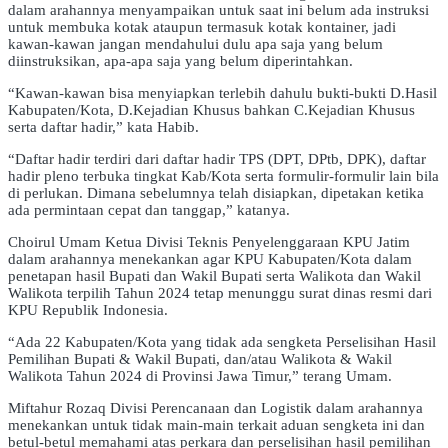
dalam arahannya menyampaikan untuk saat ini belum ada instruksi
untuk membuka kotak ataupun termasuk kotak kontainer, jadi
kawan-kawan jangan mendahului dulu apa saja yang belum
diinstruksikan, apa-apa saja yang belum diperintahkan.
“Kawan-kawan bisa menyiapkan terlebih dahulu bukti-bukti D.Hasil
Kabupaten/Kota, D.Kejadian Khusus bahkan C.Kejadian Khusus
serta daftar hadir,” kata Habib.
“Daftar hadir terdiri dari daftar hadir TPS (DPT, DPtb, DPK), daftar
hadir pleno terbuka tingkat Kab/Kota serta formulir-formulir lain bila
di perlukan. Dimana sebelumnya telah disiapkan, dipetakan ketika
ada permintaan cepat dan tanggap,” katanya.
Choirul Umam Ketua Divisi Teknis Penyelenggaraan KPU Jatim
dalam arahannya menekankan agar KPU Kabupaten/Kota dalam
penetapan hasil Bupati dan Wakil Bupati serta Walikota dan Wakil
Walikota terpilih Tahun 2024 tetap menunggu surat dinas resmi dari
KPU Republik Indonesia.
“Ada 22 Kabupaten/Kota yang tidak ada sengketa Perselisihan Hasil
Pemilihan Bupati & Wakil Bupati, dan/atau Walikota & Wakil
Walikota Tahun 2024 di Provinsi Jawa Timur,” terang Umam.
Miftahur Rozaq Divisi Perencanaan dan Logistik dalam arahannya
menekankan untuk tidak main-main terkait aduan sengketa ini dan
betul-betul memahami atas perkara dan perselisihan hasil pemilihan