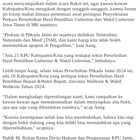
acara menyampaikan dalam acara Rakor ini, agar kawan-kawan
Kabupaten/Kota mengikuti dengan sungguh-sungguh, karena forum
ini forum mahal dimana pertemuan awal persiapan Penyelesaian
Perkara Perselisihan Hasil Pemilihan Gubernur dan Wakil Gubernur
Jawa Timur di MK nantinya.
“Perkara di Pilkada Jatim ini sejatinya tindakan Terstruktur,
Sistematis dan Masif (TSM), dan kami harap kita tidak boleh
meremehkan apapun di Pengadilan,” kata Aang.
“Ada 21 KPU Kabupaten/Kota yang terdapat lokus Perselisihan
Hasil Pemilihan Gubernur & Wakil Gubernur,” imbuhnya.
Lebih lanjut Aang, selain lokus Perselisihan Pilkada Jatim 2024 ini,
ada 16 Kabupaten/Kota yang terdapat lokus Perselisihan Hasil
Pemilihan Bupati &Wakil Bupati, dan/atau Walikota & Wakil
Walikota Tahun 2024.
“Dalam menghadapi dipersidangan nanti, kami sampaikan ke
kawan-kawan agar memaksimalkan dalam menyiapkan alat bukti,
apa-apa saja yang dibutuhkan nantinya,” ucap Aang.
“Karena kesempatan inilah kita bisa membuktikan, bahwa kita siap
dengan bukti dukung yang kita miliki bisa mematahkan apa yang
diperselisihkan,” ucapnya.
Habib M. Rohan Ketua Divisi Hukum dan Pengawasan KPU Jatim,