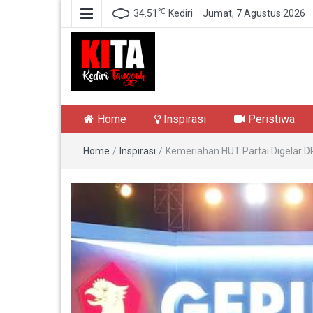
℃
34.51
Kediri
Jumat, 7 Agustus 2026
Kediri Tangguh
Berita Akurat Terpercaya
Home
Inspirasi
Peristiwa
Home
/
Inspirasi
/
Kemeriahan HUT Partai Digelar DP