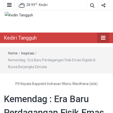
℃
28.99
Kediri
Berita Akurat Terpercaya
Kediri Tangguh
Kediri Tangguh
Home
/
Inspirasi
/
Kemendag : Era Baru Perdagangan Fisik Emas Digital di
Bursa Berjangka Dimulai
Plt Kepala Bappebti Indrasari Wisnu Wardhana (dok)
Kemendag : Era Baru
Perdagangan Fisik Emas