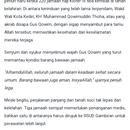
penuh haru ketika 220 jamaah haji Kloter III tiba kembali di tanah
kelahiran. Di antara kerinduan yang telah lama terpendam, Wakil
Wali Kota Kediri, KH. Muhammad Qowimuddin Thoha, atau yang
akrab disapa Gus Qowim, dengan sigap menyambut para tamu
Allah tersebut, memastikan kesehatan dan keselamatan
mereka terjaga.
Senyum dan syukur menyelimuti wajah Gus Qowim yang turut
memantau kondisi barang bawaan jamaah.
“Alhamdulillah, seluruh jamaah dalam keadaan sehat secara
umum. Barang bawaan juga aman, InsyaAllah,” ujarnya penuh
lega.
Meski begitu, perjalanan panjang dari tanah suci tak lepas dari
kelelahan. Tiga jamaah sempat memerlukan penanganan medis,
bahkan satu di antaranya harus dirujuk ke RSUD Gambiran untuk
perawatan lebih lanjut.