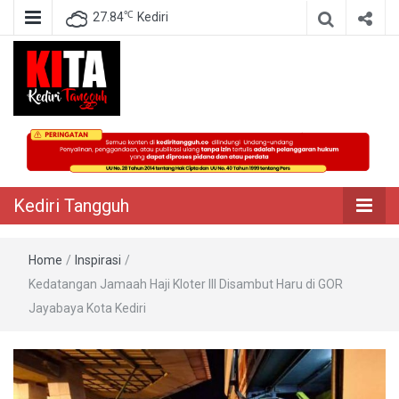
℃
27.84
Kediri
Berita Akurat Terpercaya
Kediri Tangguh
Kediri Tangguh
Home
/
Inspirasi
/
Kedatangan Jamaah Haji Kloter III Disambut Haru di GOR
Jayabaya Kota Kediri