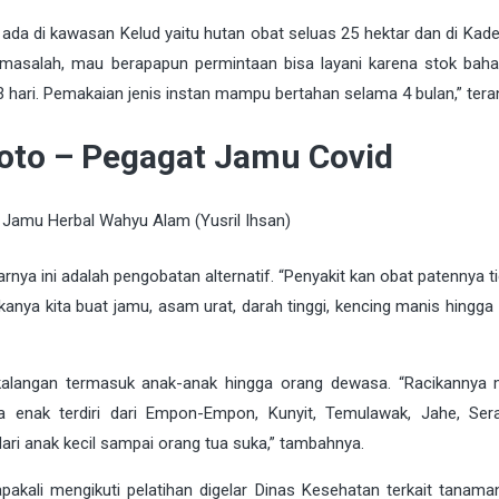
an, ada di kawasan Kelud yaitu hutan obat seluas 25 hektar dan di K
ada masalah, mau berapapun permintaan bisa layani karena stok bah
 3 hari. Pemakaian jenis instan mampu bertahan selama 4 bulan,” tera
oto – Pegagat Jamu Covid
 Jamu Herbal Wahyu Alam (Yusril Ihsan)
rnya ini adalah pengobatan alternatif. “Penyakit kan obat patennya t
kanya kita buat jamu, asam urat, darah tinggi, kencing manis hingga
a kalangan termasuk anak-anak hingga orang dewasa. “Racikanny
a enak terdiri dari Empon-Empon, Kunyit, Temulawak, Jahe, Ser
ari anak kecil sampai orang tua suka,” tambahnya.
kali mengikuti pelatihan digelar Dinas Kesehatan terkait tanaman