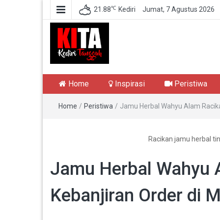
℃
21.88
Kediri
Jumat, 7 Agustus 2026
Kediri Tangguh
Berita Akurat Terpercaya
Home
Inspirasi
Peristiwa
Home
/
Peristiwa
/
Jamu Herbal Wahyu Alam Racika
Racikan jamu herbal ti
Jamu Herbal Wahyu 
Kebanjiran Order di