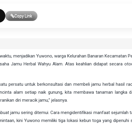
Copy Link
 waktu, menjadikan Yuwono, warga Kelurahan Banaran Kecamatan P
usaha Jamu Herbal Wahyu Alam. Atas keahlian didapat secara otodi
atu persatu untuk berkonsultasi dan membeli jamu herbal hasil rac
encinta alam setiap naik gunung, kita membawa tanaman langka d
nikan diri meracik jamu,” jelasnya.
buat jamu sering ditemui. Cara mengidentifikasi manfaat sejumlah 
mintaan, kini Yuwono memiliki tiga lokasi kebun toga yang dipenuhi 