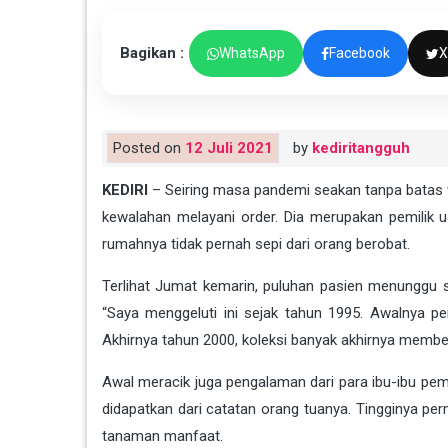
Bagikan :
WhatsApp
Facebook
X
Posted on
12 Juli 2021
by
kediritangguh
KEDIRI
– Seiring masa pandemi seakan tanpa batas
kewalahan melayani order. Dia merupakan pemilik 
rumahnya tidak pernah sepi dari orang berobat.
Terlihat Jumat kemarin, puluhan pasien menunggu s
“Saya menggeluti ini sejak tahun 1995. Awalnya p
Akhirnya tahun 2000, koleksi banyak akhirnya membera
Awal meracik juga pengalaman dari para ibu-ibu pem
didapatkan dari catatan orang tuanya. Tingginya per
tanaman manfaat.