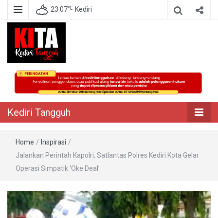
℃
23.07
Kediri
Berita Akurat Terpercaya
Kediri Tangguh
Kediri Tangguh
Home
/
Inspirasi
/
Jalankan Perintah Kapolri, Satlantas Polres Kediri Kota Gelar
Operasi Simpatik ‘Oke Deal’