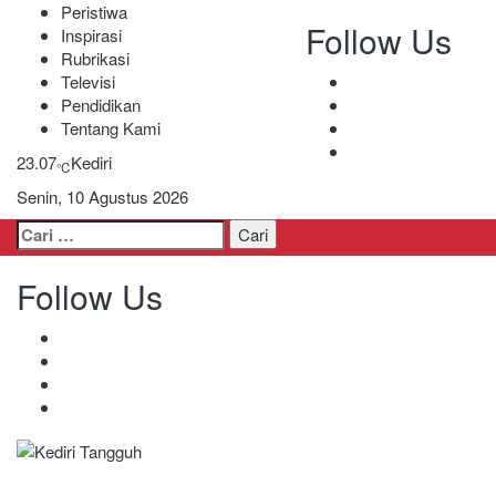
Peristiwa
Follow Us
Inspirasi
Rubrikasi
Televisi
Pendidikan
Tentang Kami
23.07
Kediri
℃
Senin, 10 Agustus 2026
Cari
untuk:
Follow Us
Kediri Tangguh
Berita Akurat Terpercaya