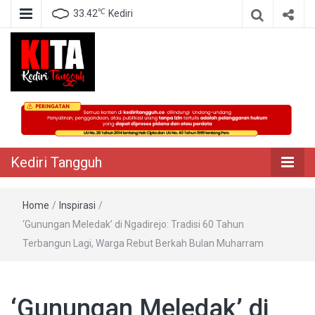
℃
33.42
Kediri
Berita Akurat Terpercaya
Kediri Tangguh
Kediri Tangguh
Home
/
Inspirasi
/
‘Gunungan Meledak’ di Ngadirejo: Tradisi 60 Tahun
Terbangun Lagi, Warga Rebut Berkah Bulan Muharram
‘Gunungan Meledak’ di