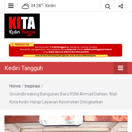
℃
34.28
Kediri
Berita Akurat Terpercaya
Kediri Tangguh
Kediri Tangguh
Home
/
Inspirasi
/
Groundbreaking Bangunan Baru RSM Ahmad Dahlan, Wali
Kota Kediri Harap Layanan Kesehatan Ditingkatkan