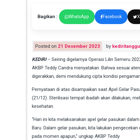
Bagikan :
WhatsApp
Facebook
X
Posted on
21 Desember 2023
by
kediritangg
KEDIRI
– Seiring digelarnya Operasi Lilin Semeru 20
AKBP Teddy Candra menyatakan. Bahwa sesuai atensi
digerakkan, demi mendukung cipta kondisi pengaman
Pernyataan di atas disampaikan saat Apel Gelar Pas
(21/12). Sterilisasi tempat ibadah akan dilakukan, m
kesehatan.
“Hari ini kita melaksanakan apel gelar pasukan dala
Baru. Dalam gelar pasukan, kita lakukan pengecekan 
pada momen apapun,” ungkap AKBP Teddy.