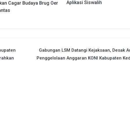
Aplikasi Siswalih
ikan Cagar Budaya Brug Oer
antas
bupaten
Gabungan LSM Datangi Kejaksaan, Desak Au
erahkan
Penggelolaan Anggaran KONI Kabupaten Ked