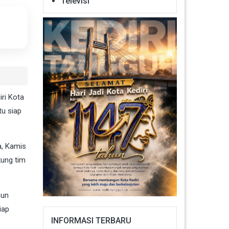
Televisi
ri Kota
u siap
a, Kamis
kung tim
hun
iap
INFORMASI TERBARU