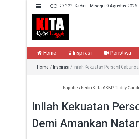
℃
27.32
Kediri
Minggu, 9 Agustus 2026
Kediri Tangguh
Berita Akurat Terpercaya
Home
Inspirasi
Peristiwa
Home
/
Inspirasi
/
Inilah Kekuatan Personil Gabung
Kapolres Kediri Kota AKBP Teddy Cand
Inilah Kekuatan Pers
Demi Amankan Nataru 