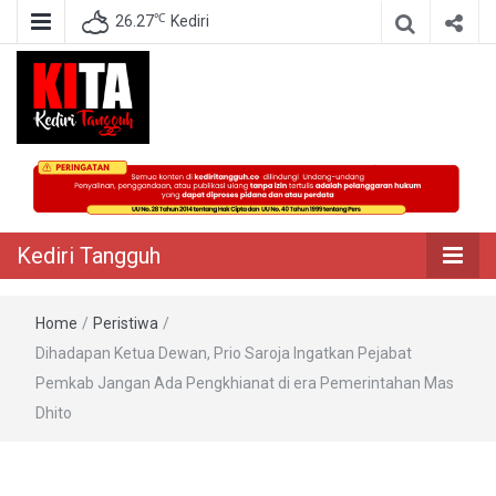
℃
26.27
Kediri
Berita Akurat Terpercaya
Kediri Tangguh
Kediri Tangguh
Home
/
Peristiwa
/
Dihadapan Ketua Dewan, Prio Saroja Ingatkan Pejabat
Pemkab Jangan Ada Pengkhianat di era Pemerintahan Mas
Dhito