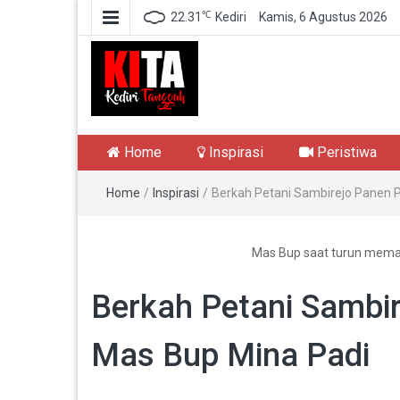
℃
22.31
Kediri
Kamis, 6 Agustus 2026
Kediri Tangguh
Berita Akurat Terpercaya
Home
Inspirasi
Peristiwa
Home
/
Inspirasi
/
Berkah Petani Sambirejo Panen 
Mas Bup saat turun memane
Berkah Petani Sambi
Mas Bup Mina Padi