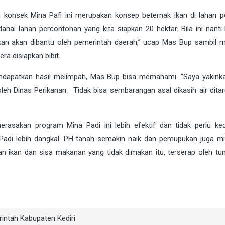
 konsek Mina Pafi ini merupakan konsep beternak ikan di lahan pe
al lahan percontohan yang kita siapkan 20 hektar. Bila ini nanti b
ikan akan dibantu oleh pemerintah daerah,” ucap Mas Bup sambil 
ra disiapkan bibit.
endapatkan hasil melimpah, Mas Bup bisa memahami. “Saya yakink
leh Dinas Perikanan. Tidak bisa sembarangan asal dikasih air ditaru
merasakan program Mina Padi ini lebih efektif dan tidak perlu ke
 Padi lebih dangkal. PH tanah semakin naik dan pemupukan juga m
n ikan dan sisa makanan yang tidak dimakan itu, terserap oleh tu
intah Kabupaten Kediri