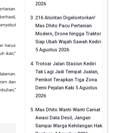
2026
rtanian.
erhasil,
216 Alsintan Digelontorkan!
menyebut
Mas Dhito Pacu Pertanian
Modern, Drone hingga Traktor
Siap Ubah Wajah Sawah Kediri
an harus
5 Agustus 2026
h ikan,”
Trotoar Jalan Stasiun Kediri
Tak Lagi Jadi Tempat Jualan,
dalaman.
Pemkot Terapkan Tiga Zona
inim dan
Demi Pejalan Kaki
5 Agustus
mbuhan,”
2026
Mas Dhito Wanti-Wanti Camat
Awasi Data Desil, Jangan
Sampai Warga Kehilangan Hak