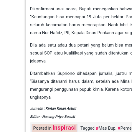
Dikonfirmasi usai acara, Bupati menegaskan bahwa
“Keuntungan bisa mencapai 19 Juta per-hektar. Padah
seluruh kecamatan harus menerapkan. Nanti bibit 
nama Nur Hafidz, Plt, Kepala Dinas Perikann agar sege
Bila ada satu adau dua petani yang belum bisa m
sesuai SOP atau kualifikasi yang sudah ditentukan o
jelasnya.
Ditambahkan Supriono dihadapan jurnalis, justru 
“Biasanya ditanami harus dalam, setelah ada Mina
mengurangi penggunaan pupuk kimia. Karena kotora
ungkapnya.
Jurnalis : Kintan Kinari Astuti
Editor : Nanang Priyo Basuki
Inspirasi
Posted in
Tagged
Mas Bup
,
Pemer