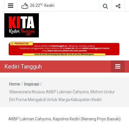
℃
26.22
Kediri
Berita Akurat Terpercaya
Kediri Tangguh
Kediri Tangguh
Home
/
Inspirasi
/
Wawancara Khusus AKBP Lukman Cahyono, Mohon Undur
Diri Purna Mengabdi Untuk Warga Kabupaten Kediri
AKBP Lukman Cahyono, Kapolres Kediri (Nanang Priyo Basuki)