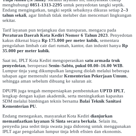
menghubungi
0851-1313-2295
untuk penyedotan tangki septik.
Endang mengingatkan, tangki septik sebaiknya dikuras setiap
2–3
tahun sekali
, agar limbah tidak meluber dan mencemari lingkungan
sekitar.
Tarif layanan pun terjangkau dan transparan, mengacu pada
Peraturan Daerah Kota Kediri Nomor 6 Tahun 2023
. Penyedotan
kakus dikenai biaya
Rp 175.000 per meter kubik
, sementara
pengolahan limbah cair dari rumah, kantor, dan industri hanya
Rp
35.000 per meter kubik
.
Saat ini, IPLT Kota Kediri mengoperasikan
satu armada truk
penyedotan
, beroperasi
Senin–Sabtu, pukul 08.00–16.00 WIB
.
Lumpur tinja yang dikumpulkan langsung diolah melalui beberapa
tahapan agar memenuhi standar
Kementerian Pekerjaan Umum
,
sehingga aman sebelum dibuang ke saluran air.
DPUPR juga tengah mempersiapkan pembentukan
UPTD IPLT
,
lengkap dengan kajian akademik, serta meningkatkan kapasitas
SDM melalui bimbingan teknis bersama
Balai Teknik Sanitasi
Kementerian PU
.
Endang menegaskan, masyarakat Kota Kediri
dianjurkan
memanfaatkan layanan Si Sinta secara berkala
. Selain itu,
penyedia jasa sedot tinja swasta juga didorong untuk menggunakan
IPLT agar pengolahan lumpur tinja lebih efisien dan ekonomis.