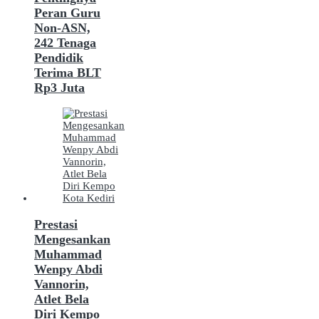
Peran Guru
Non-ASN,
242 Tenaga
Pendidik
Terima BLT
Rp3 Juta
Prestasi
Mengesankan
Muhammad
Wenpy Abdi
Vannorin,
Atlet Bela
Diri Kempo