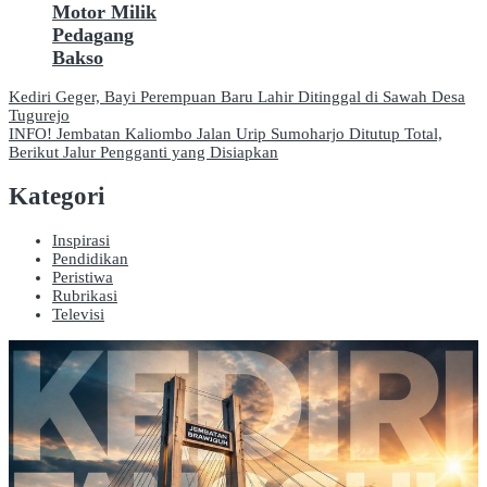
Motor Milik
Pedagang
Bakso
Navigasi
Kediri Geger, Bayi Perempuan Baru Lahir Ditinggal di Sawah Desa
Tugurejo
pos
INFO! Jembatan Kaliombo Jalan Urip Sumoharjo Ditutup Total,
Berikut Jalur Pengganti yang Disiapkan
Kategori
Inspirasi
Pendidikan
Peristiwa
Rubrikasi
Televisi