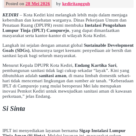
Posted on
28 Mei 2026
by
kediritangguh
KEDIRI
– Kota Kediri kini melangkah lebih maju dalam menjaga
kebersihan dan kesehatan warganya. Dinas Pekerjaan Umum dan
Penataan Ruang (DPUPR) resmi membuka
Instalasi Pengolahan
Lumpur Tinja (IPLT) Campurejo
, yang dapat dimanfaatkan
masyarakat serta kantor-kantor di wilayah Kota Kediri.
Langkah ini sejalan dengan amanat global
Sustainable Development
Goals (SDGs)
, khususnya target keenam: penyediaan air bersih dan
sanitasi layak bagi seluruh masyarakat.
Menurut Kepala DPUPR Kota Kediri,
Endang Kartika Sari
,
pembangunan sanitasi tidak lagi cukup sekadar “layak”. Kini yang
dibutuhkan adalah
sanitasi aman
, di mana limbah domestik sehari-
hari tidak mencemari lingkungan dan sumber air tanah. “Keberadaan
IPLT di Campurejo yang mulai beroperasi Mei lalu merupakan
inovasi Pemkot Kediri untuk mewujudkan sanitasi aman di kawasan
perkotaan,” jelas Endang.
Si Sinta
IPLT ini menyediakan layanan bernama
Sigap Instalasi Lumpur
Tinja Aman (Si Sinta)
. Melalui layanan ini, masyarakat cukup