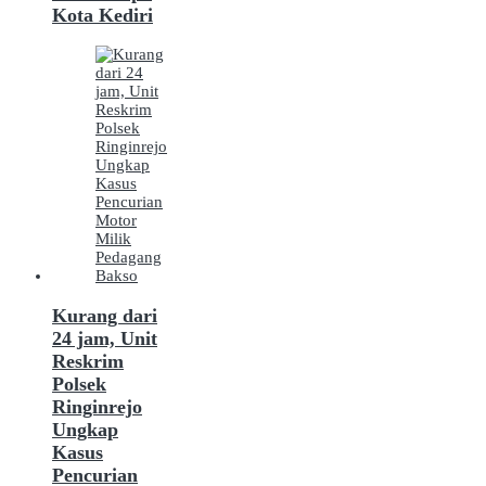
Kota Kediri
Kurang dari
24 jam, Unit
Reskrim
Polsek
Ringinrejo
Ungkap
Kasus
Pencurian