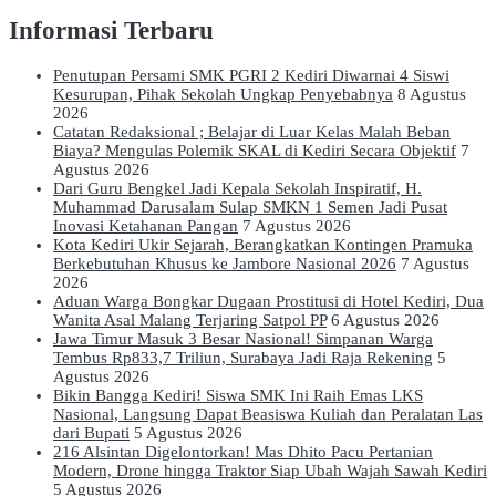
Informasi Terbaru
Penutupan Persami SMK PGRI 2 Kediri Diwarnai 4 Siswi
Kesurupan, Pihak Sekolah Ungkap Penyebabnya
8 Agustus
2026
Catatan Redaksional ; Belajar di Luar Kelas Malah Beban
Biaya? Mengulas Polemik SKAL di Kediri Secara Objektif
7
Agustus 2026
Dari Guru Bengkel Jadi Kepala Sekolah Inspiratif, H.
Muhammad Darusalam Sulap SMKN 1 Semen Jadi Pusat
Inovasi Ketahanan Pangan
7 Agustus 2026
Kota Kediri Ukir Sejarah, Berangkatkan Kontingen Pramuka
Berkebutuhan Khusus ke Jambore Nasional 2026
7 Agustus
2026
Aduan Warga Bongkar Dugaan Prostitusi di Hotel Kediri, Dua
Wanita Asal Malang Terjaring Satpol PP
6 Agustus 2026
Jawa Timur Masuk 3 Besar Nasional! Simpanan Warga
Tembus Rp833,7 Triliun, Surabaya Jadi Raja Rekening
5
Agustus 2026
Bikin Bangga Kediri! Siswa SMK Ini Raih Emas LKS
Nasional, Langsung Dapat Beasiswa Kuliah dan Peralatan Las
dari Bupati
5 Agustus 2026
216 Alsintan Digelontorkan! Mas Dhito Pacu Pertanian
Modern, Drone hingga Traktor Siap Ubah Wajah Sawah Kediri
5 Agustus 2026