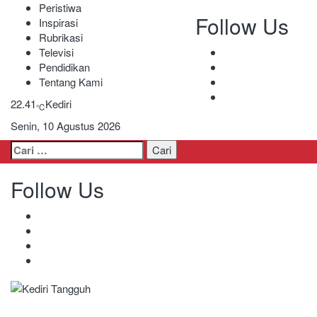
Peristiwa
Follow Us
Inspirasi
Rubrikasi
Televisi
Pendidikan
Tentang Kami
22.41
Kediri
℃
Senin, 10 Agustus 2026
Cari
untuk:
Follow Us
Kediri Tangguh
Berita Akurat Terpercaya