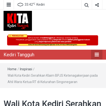
℃
33.42
Kediri
Berita Akurat Terpercaya
Kediri Tangguh
Kediri Tangguh
Home
/
Inspirasi
/
Wali Kota Kediri Serahkan Klaim BPJS Ketenagakerjaan pada
Ahli Waris Ketua RT di Kelurahan Singonegaran
Wali Kota Kediri Serahkan