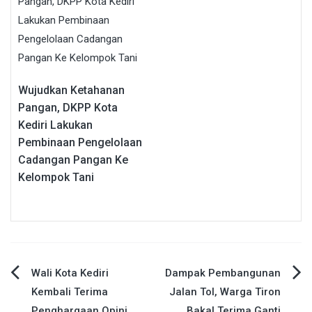
Wujudkan Ketahanan
Pangan, DKPP Kota
Kediri Lakukan
Pembinaan Pengelolaan
Cadangan Pangan Ke
Kelompok Tani
Navigasi
Wali Kota Kediri
Dampak Pembangunan
Kembali Terima
Jalan Tol, Warga Tiron
pos
Penghargaan Opini
Bakal Terima Ganti