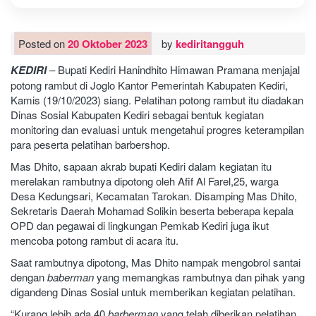
Posted on
20 Oktober 2023
by
kediritangguh
KEDIRI
– Bupati Kediri Hanindhito Himawan Pramana menjajal
potong rambut di Joglo Kantor Pemerintah Kabupaten Kediri,
Kamis (19/10/2023) siang. Pelatihan potong rambut itu diadakan
Dinas Sosial Kabupaten Kediri sebagai bentuk kegiatan
monitoring dan evaluasi untuk mengetahui progres keterampilan
para peserta pelatihan barbershop.
Mas Dhito, sapaan akrab bupati Kediri dalam kegiatan itu
merelakan rambutnya dipotong oleh Afif Al Farel,25, warga
Desa Kedungsari, Kecamatan Tarokan. Disamping Mas Dhito,
Sekretaris Daerah Mohamad Solikin beserta beberapa kepala
OPD dan pegawai di lingkungan Pemkab Kediri juga ikut
mencoba potong rambut di acara itu.
Saat rambutnya dipotong, Mas Dhito nampak mengobrol santai
dengan
baberman
yang memangkas rambutnya dan pihak yang
digandeng Dinas Sosial untuk memberikan kegiatan pelatihan.
“Kurang lebih ada 40
barberman
yang telah diberikan pelatihan