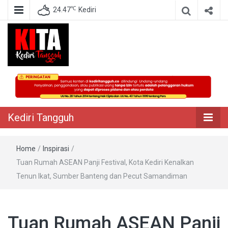
℃
24.47
Kediri
Berita Akurat Terpercaya
Kediri Tangguh
Kediri Tangguh
Home
/
Inspirasi
/
Tuan Rumah ASEAN Panji Festival, Kota Kediri Kenalkan
Tenun Ikat, Sumber Banteng dan Pecut Samandiman
Tuan Rumah ASEAN Panji